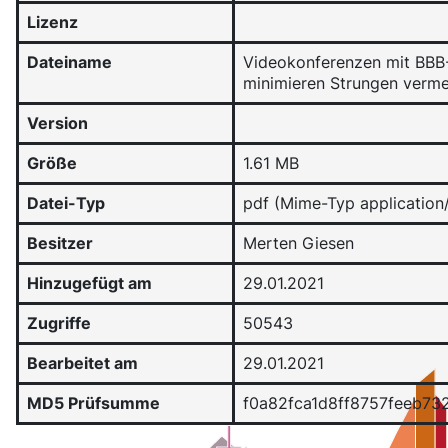
Lizenz
Dateiname
Videokonferenzen mit BBB-
minimieren Strungen verme
Version
Größe
1.61 MB
Datei-Typ
pdf (Mime-Typ application
Besitzer
Merten Giesen
Hinzugefügt am
29.01.2021
Zugriffe
50543
Bearbeitet am
29.01.2021
MD5 Prüfsumme
f0a82fca1d8ff8757feeb73