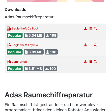
Downloads
Adas Raumschiffreparatur
Begleitheft Callibot
Popular
5.34 MB
198
Begleitheft Thymio
Popular
6.89 MB
190
Lernkarten
Popular
3.51 MB
190
Adas Raumschiffreparatur
Ein Raumschiff ist gestrandet – und nur wer clever
programmiert, bringt den kleinen Roboter Ada wieder