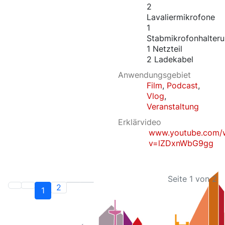
2
Lavaliermikrofone
1
Stabmikrofonhalter
1 Netzteil
2 Ladekabel
Anwendungsgebiet
Film
,
Podcast
,
Vlog
,
Veranstaltung
Erklärvideo
www.youtube.com/
v=lZDxnWbG9gg
Seite 1 von 2
2
1