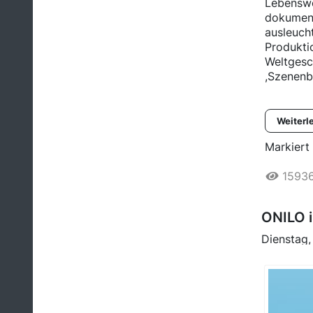
Lebenswel
dokument
ausleucht
Produktio
Weltgesch
,Szenenbi
Weiterl
Markiert 
1593
ONILO i
Dienstag,