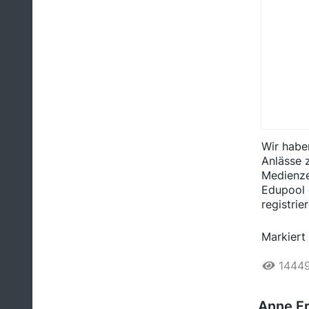
Wir habe
Anlässe 
Medienze
Edupool 
registrie
Markiert 
1444
Anne F