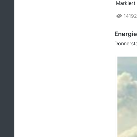
Markiert 
14192
Energi
Donnerst