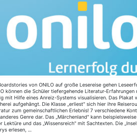
Boardstories von ONILO auf große Lesereise gehen Leseerfol
O können die Schüler tiefergehende Literatur-Erfahrungen
g mit Hilfe eines Anreiz-Systems visualisieren. Das Plakat
herei aufgehängt. Die Klasse „erliest" sich hier ihre Reis
eratur zum gemeinschaftlichen Erlebnis! 7 verschiedene Kon
in anderes Genre dar. Das „Märchenland" kann beispielsweis
r Lektüre und das „Wissensreich" mit Sachtexten. Die „Ins
ys erlesen, ...