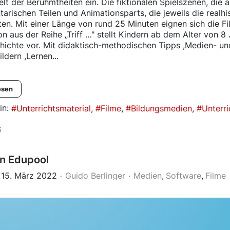
t der Berühmtheiten ein. Die fiktionalen Spielszenen, die a
arischen Teilen und Animationsparts, die jeweils die realh
en. Mit einer Länge von rund 25 Minuten eignen sich die Fi
n aus der Reihe „Triff …" stellt Kindern ab dem Alter von 
ichte vor. Mit didaktisch-methodischen Tipps ,Medien- und 
ldern ,Lernen...
esen
in:
Unterrichtsmaterial
Filme
Bildungsmedien
Unterri
6
n Edupool
 15. März 2022
Guido Berlinger
Medien
Software
Filme