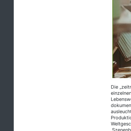
Die „zeit
einzelnen
Lebenswel
dokument
ausleucht
Produktio
Weltgesch
,Szenenbi