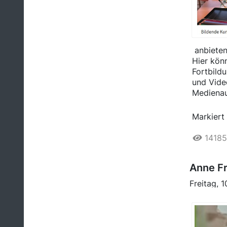
anbieten
Hier kön
Fortbild
und Vide
Medienau
Markiert 
14185
Anne F
Freitag, 