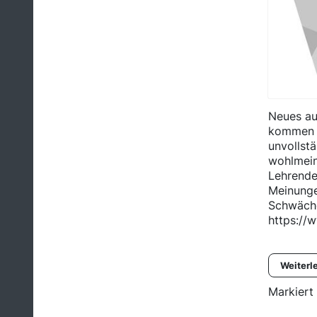
Neues aus
kommen - 
unvollst
wohlmein
Lehrende
Meinunge
Schwäche
https://w
Weiterl
Markiert 