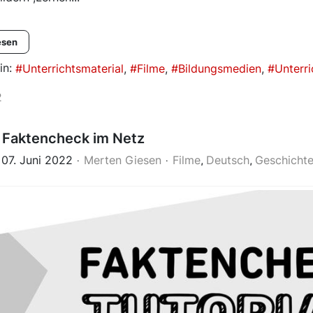
esen
in:
Unterrichtsmaterial
Filme
Bildungsmedien
Unterri
2
 Faktencheck im Netz
 07. Juni 2022
Merten Giesen
Filme
Deutsch
Geschicht