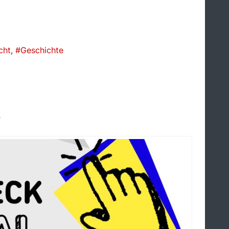
cht
Geschichte
e