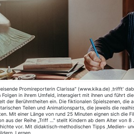
reisende Promireporterin Clarissa" (www.kika.de) ‚trifft' d
 Folgen in ihrem Umfeld, interagiert mit ihnen und führt d
t der Berühmtheiten ein. Die fiktionalen Spielszenen, die a
arischen Teilen und Animationsparts, die jeweils die realh
en. Mit einer Länge von rund 25 Minuten eignen sich die Fi
n aus der Reihe „Triff …" stellt Kindern ab dem Alter von 
ichte vor. Mit didaktisch-methodischen Tipps ,Medien- und 
ldern ,Lernen...