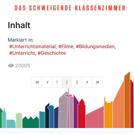
Inhalt
Markiert in:
Unterrichtsmaterial
Filme
Bildungsmedien
Unterricht
Geschichte
20005
1
2
3
First Page
Previous Page
Next Page
Last Page