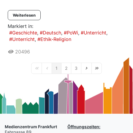
Weiterlesen
Markiert in:
Geschichte
Deutsch
PoWi
Unterricht
Unterricht
Ethik-Religion
20496
1
2
3
First Page
Previous Page
Next Page
Last Page
Medienzentrum Frankfurt
Öffnungszeiten:
Fahrgasse 89