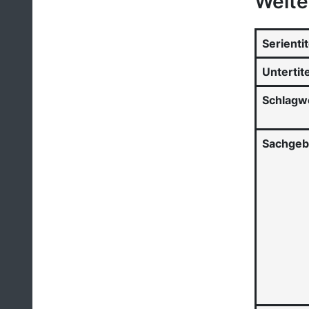
Weite
Serientit
Untertite
Schlagw
Sachgeb