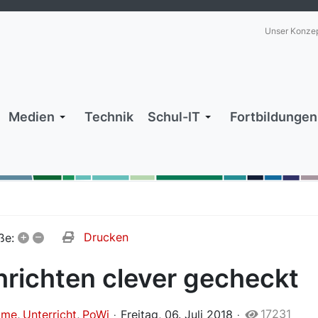
Unser Konze
Medien
Technik
Schul-IT
Fortbildungen
+
–
Drucken
ße:
richten clever gecheckt
17231
lme
Unterricht
PoWi
Freitag, 06. Juli 2018